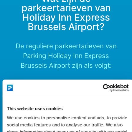
parkeertarieven van
Holiday Inn Express
Brussels Airport?
De reguliere parkeertarieven van
Parking Holiday Inn Express
Brussels Airport zijn als volgt:
1 dag
€26,99
2 dagen
€37,25
3 dagen
€47,75
This website uses cookies
4 dagen
€57,99
We use cookies to personalise content and ads, to provide
5 dagen
€68,25
social media features and to analyse our traffic. We also
share information about your use of our site with our social