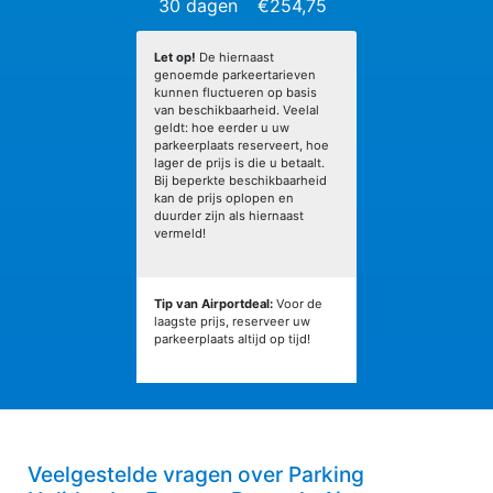
30 dagen
€254,75
Let op!
De hiernaast
genoemde parkeertarieven
kunnen fluctueren op basis
van beschikbaarheid. Veelal
geldt: hoe eerder u uw
parkeerplaats reserveert, hoe
lager de prijs is die u betaalt.
Bij beperkte beschikbaarheid
kan de prijs oplopen en
duurder zijn als hiernaast
vermeld!
Tip van Airportdeal:
Voor de
laagste prijs, reserveer uw
parkeerplaats altijd op tijd!
Veelgestelde vragen over Parking