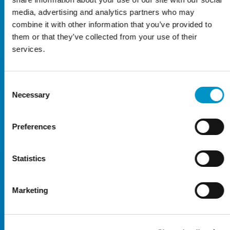
6 dagen
€71,49
media, advertising and analytics partners who may
combine it with other information that you’ve provided to
7 dagen
€74,75
them or that they’ve collected from your use of their
8 dagen
€79,50
services.
9 dagen
€95,49
10 dagen
€99,99
Consent
Necessary
Selection
11 dagen
€101,99
12 dagen
€106,99
Preferences
13 dagen
€108,75
14 dagen
€118,99
Statistics
15 dagen
€126,49
Marketing
16 dagen
€133,99
17 dagen
€141,75