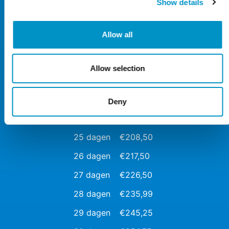
Show details
18 dagen
€149,49
19 dagen
€157,50
Allow all
20 dagen
€165,75
21 dagen
€173,99
Allow selection
22 dagen
€182,49
23 dagen
€190,99
Deny
24 dagen
€199,50
25 dagen
€208,50
26 dagen
€217,50
27 dagen
€226,50
28 dagen
€235,99
29 dagen
€245,25