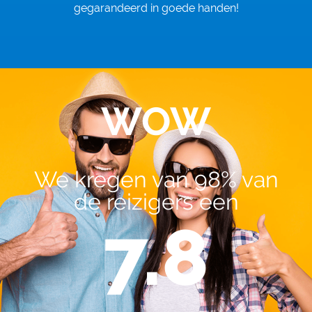
gegarandeerd in goede handen!
WOW
We kregen van 98% van
de reizigers een
7.8