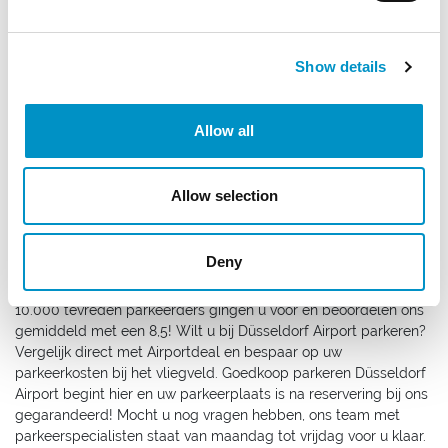
kiest u zelf en vergelijkt u rustig alle parkeeraanbieders om
vervolgens eenvoudig de parkeerplaats van uw voorkeur voor
de laagste prijs te reserveren!
Show details
Parkeren Düsseldorf Airport met
Airportdeal
Allow all
Met Airportdeal is uw parkeerplaats bij Düsseldorf Airport
binnen 2 minuten geregeld. Uw vergelijkt zelf rustig alle
verschillende parkeeraanbieders, reserveert de aanbieder van
Allow selection
uw voorkeur en betaald veilig online met iDEAL of creditcard.
Simpeler uw parkeerplaats bij Düsseldorf Airport reserveren is
niet mogelijk en dit tot 1 uur voor vertrek!
Wanneer u kiest om te
Deny
reserveren met Airportdeal parkeert u uw auto uitsluitend bij
vertrouwde en gerenommeerde parkeerlocaties. Meer dan
10.000 tevreden parkeerders gingen u voor en beoordelen ons
gemiddeld met een 8,5! Wilt u bij Düsseldorf Airport parkeren?
Vergelijk direct met Airportdeal en bespaar op uw
parkeerkosten bij het vliegveld. Goedkoop parkeren Düsseldorf
Airport begint hier en uw parkeerplaats is na reservering bij ons
gegarandeerd! Mocht u nog vragen hebben, ons team met
parkeerspecialisten staat van maandag tot vrijdag voor u klaar.