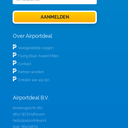
Over Airportdeal
Veelgestelde vragen
Flying Blue Award Miles
Contact
Partner worden
Ontdek wie wij zijn
Airportdeal B.V.
Keizersgracht 16C
5611 GD Eindhoven
hello@airportdeal.nl
KvK: 76972879