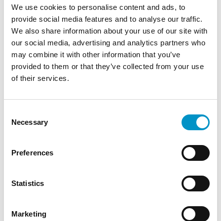
We use cookies to personalise content and ads, to
Veilig betalen met iDEAL, PayPal of CreditCard
provide social media features and to analyse our traffic.
We also share information about your use of our site with
Goedkoop uw auto parkeren
our social media, advertising and analytics partners who
Düsseldorf Airport
may combine it with other information that you’ve
Gaat u binnenkort op vakantie en vliegt u vanaf Düsseldorf
provided to them or that they’ve collected from your use
Airport? Met Airportdeal vindt u eenvoudig de goedkoopste
of their services.
parkeeraanbieder bij Düsseldorf Airport.
Uw auto veilig en
goedkoop parkeren Düsseldorf Airport?
Bovenaan deze pagina
vergelijkt u eenvoudig alle parkeeraanbieders bij het vliegveld
Consent
van Düsseldorf. Na het ingeven van uw vertrek- en terugkomst
Necessary
Selection
datum ziet u overzichtelijk alle parkeeraanbieders. Deze kunt u
vervolgens sorteren op basis van beschikbaarheid,
bereikbaarheid, prijs en service. U kiest vervolgens de
Preferences
aanbieder van uw voorkeur en reserveert deze mar Airportdeal
binnen 2 minuten. Stop met teveel te betalen voor uw
parkeerplaats bij Düsseldorf Airport. Parkeren Düsseldorf
Statistics
Airport? U kunt ervoor kiezen om te parkeren bij de
officiële
Düsseldorf airport parking
of u begint met vergelijken van alle
parkeeraanbieders rondom Düsseldorf Airport. Op Airportdeal
Marketing