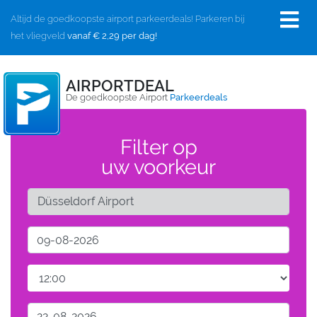
Altijd de goedkoopste airport parkeerdeals! Parkeren bij
het vliegveld
vanaf € 2,29 per dag!
AIRPORTDEAL
De goedkoopste Airport
Parkeerdeals
Filter op
uw voorkeur