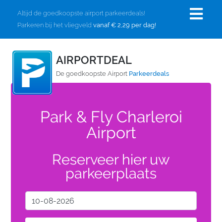
Altijd de goedkoopste airport parkeerdeals!
Parkeren bij het vliegveld
vanaf € 2,29 per dag!
AIRPORTDEAL
De goedkoopste Airport
Parkeerdeals
Park & Fly Charleroi
Airport
Reserveer hier uw
parkeerplaats