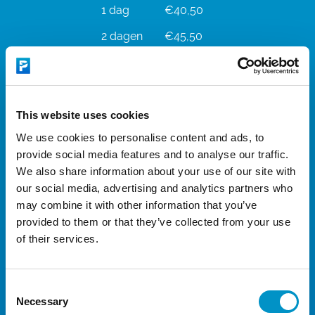
1 dag
€40,50
2 dagen
€45,50
3 dagen
€52,50
4 dagen
€58,50
5 dagen
€63,50
This website uses cookies
We use cookies to personalise content and ads, to
6 dagen
€65,50
provide social media features and to analyse our traffic.
7 dagen
€68,50
We also share information about your use of our site with
our social media, advertising and analytics partners who
8 dagen
€69,50
may combine it with other information that you’ve
9 dagen
€72,50
provided to them or that they’ve collected from your use
of their services.
10 dagen
€76,50
11 dagen
€82,50
Consent
12 dagen
€88,50
Necessary
Selection