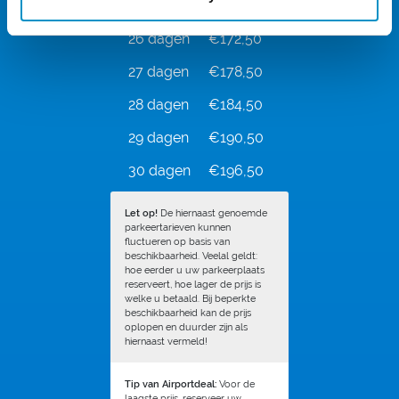
25 dagen
€166,50
26 dagen
€172,50
27 dagen
€178,50
28 dagen
€184,50
29 dagen
€190,50
30 dagen
€196,50
Let op!
De hiernaast genoemde
parkeertarieven kunnen
fluctueren op basis van
beschikbaarheid. Veelal geldt:
hoe eerder u uw parkeerplaats
reserveert, hoe lager de prijs is
welke u betaald. Bij beperkte
beschikbaarheid kan de prijs
oplopen en duurder zijn als
hiernaast vermeld!
Tip van Airportdeal:
Voor de
laagste prijs, reserveer uw