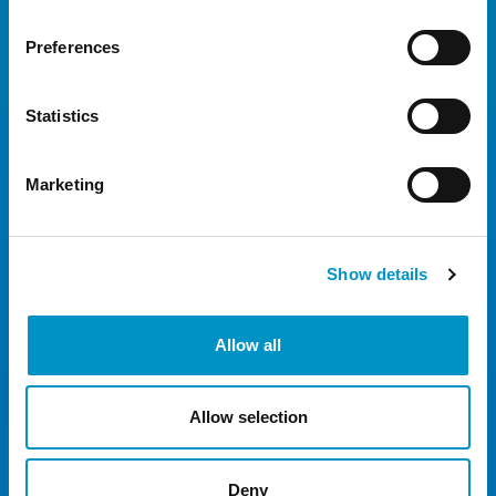
13 dagen
€94,50
Preferences
14 dagen
€100,50
15 dagen
€106,50
Statistics
16 dagen
€112,50
17 dagen
€118,50
Marketing
18 dagen
€124,50
19 dagen
€130,50
Show details
20 dagen
€136,50
21 dagen
€142,50
Allow all
22 dagen
€148,50
Allow selection
23 dagen
€154,50
24 dagen
€160,50
Deny