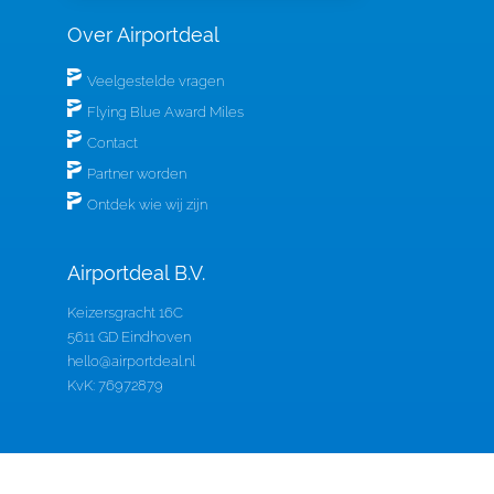
Over Airportdeal
Veelgestelde vragen
Flying Blue Award Miles
Contact
Partner worden
Ontdek wie wij zijn
Airportdeal B.V.
Keizersgracht 16C
5611 GD Eindhoven
hello@airportdeal.nl
KvK: 76972879