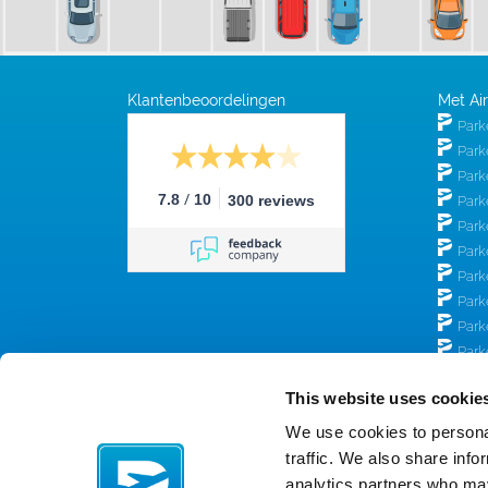
Klantenbeoordelingen
Met Ai
Park
Park
Park
/
7.8
10
300 reviews
Park
Park
Park
Park
Park
Park
Park
Park
This website uses cookie
Park
Park
We use cookies to personal
traffic. We also share info
analytics partners who may