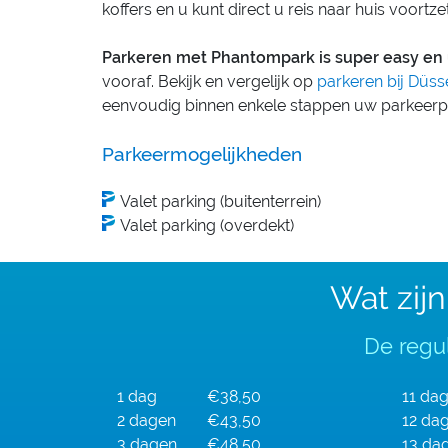
koffers en u kunt direct u reis naar huis voortze
Parkeren met Phantompark is super easy en 
vooraf. Bekijk en vergelijk op
parkeren bij Düss
eenvoudig binnen enkele stappen uw parkeerpl
Parkeermogelijkheden
Valet parking (buitenterrein)
Valet parking (overdekt)
Wat zij
De regul
1 dag
€38,50
11 da
2 dagen
€43,50
12 da
3 dagen
€48,50
13 da