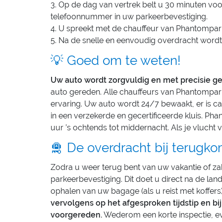
3. Op de dag van vertrek belt u 30 minuten voo
telefoonnummer in uw parkeerbevestiging.
4. U spreekt met de chauffeur van Phantompark e
5. Na de snelle en eenvoudig overdracht wordt
💡 Goed om te weten!
Uw auto wordt zorgvuldig en met precisie g
auto gereden. Alle chauffeurs van Phantompark
ervaring. Uw auto wordt 24/7 bewaakt, er is 
in een verzekerde en gecertificeerde kluis. P
uur ’s ochtends tot middernacht. Als je vlucht v
🛅 De overdracht bij terugko
Zodra u weer terug bent van uw vakantie of za
parkeerbevestiging. Dit doet u direct na de land
ophalen van uw bagage (als u reist met koffers
vervolgens op het afgesproken tijdstip en b
voorgereden.
Wederom een korte inspectie, ev