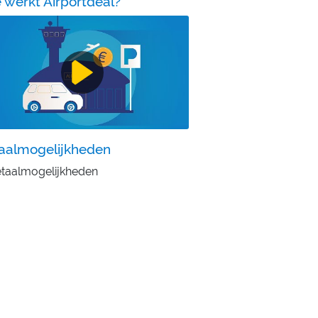
 werkt Airportdeal?
aalmogelijkheden