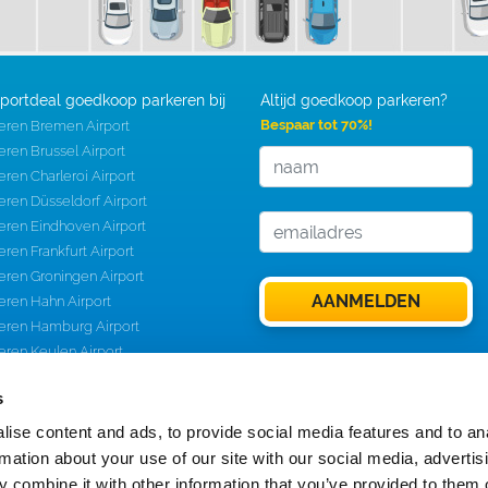
rportdeal goedkoop parkeren bij
Altijd goedkoop parkeren?
Bespaar tot 70%!
eren Bremen Airport
eren Brussel Airport
eren Charleroi Airport
eren Düsseldorf Airport
eren Eindhoven Airport
eren Frankfurt Airport
eren Groningen Airport
eren Hahn Airport
eren Hamburg Airport
eren Keulen Airport
eren Rotterdam Airport
s
eren Schiphol
eren Weeze Airport
ise content and ads, to provide social media features and to an
rmation about your use of our site with our social media, advertis
 combine it with other information that you’ve provided to them o