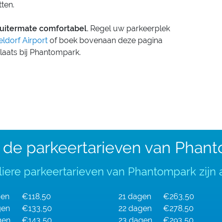
tten.
uitermate comfortabel.
Regel uw parkeerplek
eldorf Airport
of boek bovenaan deze pagina
aats bij Phantompark.
n de parkeertarieven van Phan
iere parkeertarieven van Phantompark zijn a
gen
€118,50
21 dagen
€263,50
gen
€133,50
22 dagen
€278,50
gen
€143,50
23 dagen
€293,50