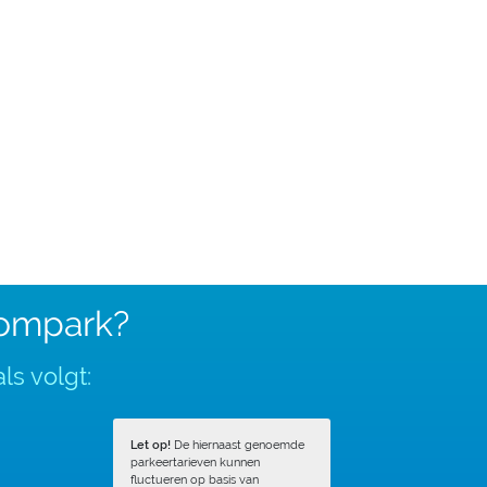
tompark?
ls volgt:
Let op!
De hiernaast genoemde
parkeertarieven kunnen
fluctueren op basis van