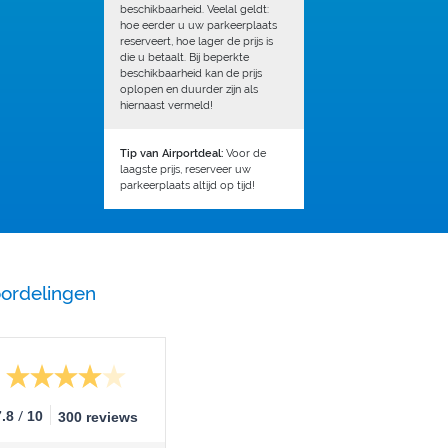
beschikbaarheid. Veelal geldt:
hoe eerder u uw parkeerplaats
reserveert, hoe lager de prijs is
die u betaalt. Bij beperkte
beschikbaarheid kan de prijs
oplopen en duurder zijn als
hiernaast vermeld!
Tip van Airportdeal:
Voor de
laagste prijs, reserveer uw
parkeerplaats altijd op tijd!
ordelingen
/
7.8
10
300 reviews