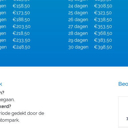
gen
€158,50
24 dagen
€308,50
gen
€173,50
25 dagen
€323,50
gen
€188,50
26 dagen
€338,50
gen
€203,50
27 dagen
€353,50
gen
€218,50
28 dagen
€368,50
gen
€233,50
29 dagen
€383,50
gen
€248,50
30 dagen
€398,50
k
Beo
n?
gegaan.
ekerd?
riode gedekt door de
ntompark.