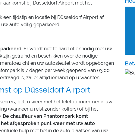
Hoe
r aankomst bij Düsseldorf Airport met het
en tijdstip en locatie bij Düsseldorf Airport af.
 uw auto veilig geparkeerd.
eparkeerd.
Er wordt niet te hard of onnodig met uw
 zijn getraind en beschikken over de nodige
Bet
cameratoezicht en uw autosleutel wordt opgeborgen
hantompark is 7 dagen per week geopend van 03:00
ertraagd is, zal er altijd iemand op u wachten.
mst op Düsseldorf Airport
kenreis, belt u weer met het telefoonnummer in uw
ing (wanneer u reist zonder koffers) of bij het
).
De chauffeur van Phantompark komt
ij het afgesproken punt weer met uw auto
entuele hulp met het in de auto plaatsen van uw