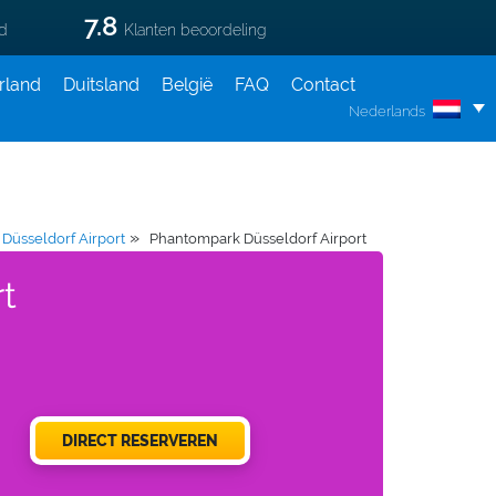
7.8
ld
Klanten beoordeling
rland
Duitsland
België
FAQ
Contact
Nederlands
»
Düsseldorf Airport
Phantompark Düsseldorf Airport
t
DIRECT RESERVEREN