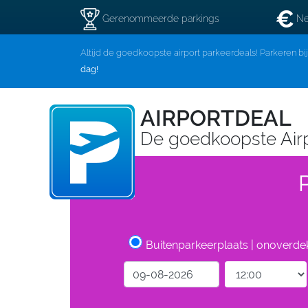
Gerenommeerde parkings
Ne
Altijd de goedkoopste airport parkeerdeals! Parkeren bi
dag!
AIRPORTDEAL
De goedkoopste Air
Buitenparkeerplaats | onoverde