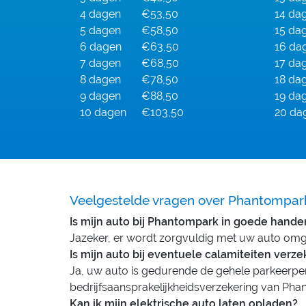
4 dagen
€53,50
14 da
5 dagen
€58,50
15 da
6 dagen
€63,50
16 da
7 dagen
€68,50
17 da
8 dagen
€78,50
18 da
9 dagen
€88,50
19 da
10 dagen
€103,50
20 da
Veelgestelde vragen over Phantompar
Is mijn auto bij Phantompark in goede hande
Jazeker, er wordt zorgvuldig met uw auto om
Is mijn auto bij eventuele calamiteiten verz
Ja, uw auto is gedurende de gehele parkeerpe
bedrijfsaansprakelijkheidsverzekering van Pha
Kan ik mijn elektrische auto laten opladen?