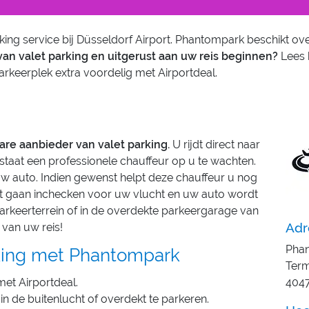
g service bij Düsseldorf Airport. Phantompark beschikt ove
 van valet parking en uitgerust aan uw reis beginnen?
Lees 
keerplek extra voordelig met Airportdeal.
re aanbieder van valet parking.
U rijdt direct naar
 staat een professionele chauffeur op u te wachten.
w auto. Indien gewenst helpt deze chauffeur u nog
unt gaan inchecken voor uw vlucht en uw auto wordt
arkeerterrein of in de overdekte parkeergarage van
Adr
van uw reis!
Phan
rking met Phantompark
Term
et Airportdeal.
4047
in de buitenlucht of overdekt te parkeren.