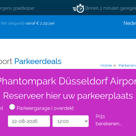
rgens goedkoper
Binnen 2 minuten gerege
Nede
j het vliegveld
vanaf € 2,29 per
port
Parkeerdeals
»
Home
Parkeren 
Phantompark Düsseldorf Airpor
Reserveer hier uw parkeerplaats
kt
Parkeergarage | overdekt
Prijs
berekenen...