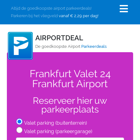
Altijd de goedkoopste airport parkeerdeals!
Parkeren bij het vliegveld
vanaf € 2,29 per dag!
AIRPORTDEAL
De goedkoopste Airport
Parkeerdeals
Frankfurt Valet 24
Frankfurt Airport
Reserveer hier uw
parkeerplaats
Valet parking (buitenterrein)
Valet parking (parkeergarage)