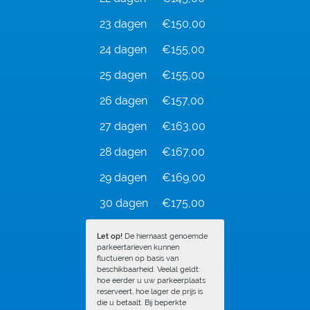
23 dagen
€150,00
24 dagen
€155,00
25 dagen
€155,00
26 dagen
€157,00
27 dagen
€163,00
28 dagen
€167,00
29 dagen
€169,00
30 dagen
€175,00
Let op!
De hiernaast genoemde
parkeertarieven kunnen
fluctueren op basis van
beschikbaarheid. Veelal geldt:
hoe eerder u uw parkeerplaats
reserveert, hoe lager de prijs is
die u betaalt. Bij beperkte