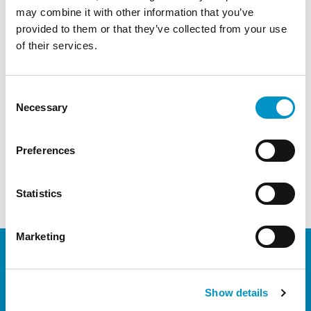
65451 Kelsterbach
may combine it with other information that you’ve
provided to them or that they’ve collected from your use
Hoe werkt Airportdeal?
of their services.
Consent
Necessary
Selection
Preferences
Betaalmogelijkheden
Statistics
Marketing
Wat zijn de
parkeertarieven van
Show details
Frankfurt Valet 24?