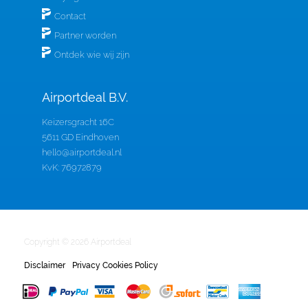
Contact
Partner worden
Ontdek wie wij zijn
Airportdeal B.V.
Keizersgracht 16C
5611 GD Eindhoven
hello@airportdeal.nl
KvK: 76972879
Copyright © 2026 Airportdeal
Disclaimer
Privacy Cookies Policy