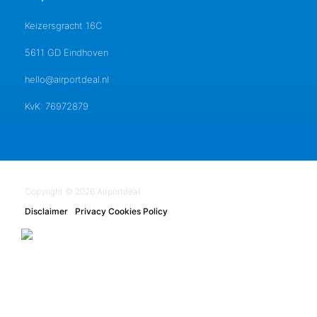
Keizersgracht 16C
5611 GD Eindhoven
hello@airportdeal.nl
KvK: 76972879
Copyright © 2026 Airportdeal
Disclaimer
Privacy Cookies Policy