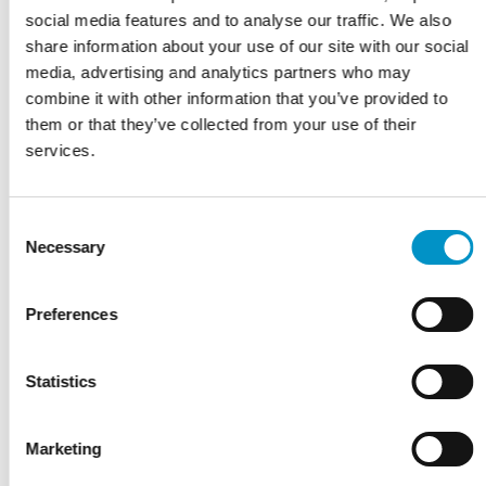
social media features and to analyse our traffic. We also
share information about your use of our site with our social
media, advertising and analytics partners who may
combine it with other information that you’ve provided to
them or that they’ve collected from your use of their
services.
Adresgegevens
Safetyparking24
Consent
Eichenstraße 57 B
Necessary
Selection
65933 Frankfurt am Main
Preferences
Hoe werkt Airportdeal?
Statistics
Marketing