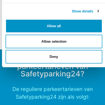
Show details
Betaalmogelijkheden
Allow all
Allow selection
Wat zijn de
Deny
parkeertarieven van
Safetyparking24?
De reguliere parkeertarieven van
Safetyparking24 zijn als volgt: