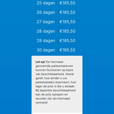
25 dagen
€185,50
26 dagen
€185,50
27 dagen
€185,50
28 dagen
€185,50
29 dagen
€185,50
30 dagen
€185,50
Let op!
De hiernaast
genoemde parkeertarieven
kunnen fluctueren op basis
van beschikbaarheid. Veelal
geldt: hoe eerder u uw
parkeerplaats reserveert, hoe
lager de prijs is die u betaalt.
Bij beperkte beschikbaarheid
kan de prijs oplopen en
duurder zijn als hiernaast
vermeld!