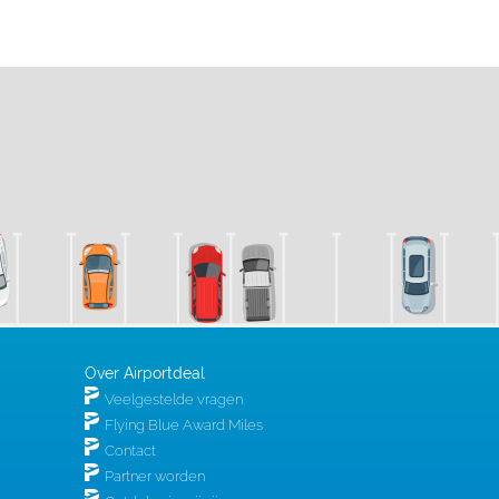
Over Airportdeal
Veelgestelde vragen
Flying Blue Award Miles
Contact
Partner worden