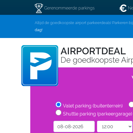
Gerenommeerde parkings
Ne
Altijd de goedkoopste airport parkeerdeals! Parkeren bi
dag!
AIRPORTDEAL
De goedkoopste Air
Valet parking (buitenterrein)
Shuttle parking (parkeergarage)