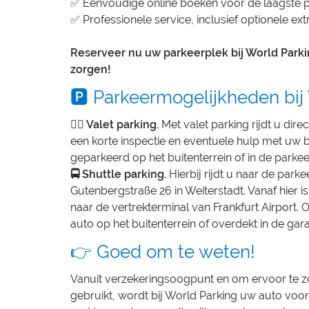
✅ Eenvoudige online boeken voor de laagste pr
✅ Professionele service, inclusief optionele ex
Reserveer nu uw parkeerplek bij World Parki
zorgen!
🅿️ Parkeermogelijkheden bij
👨‍✈️ Valet parking.
Met valet parking rijdt u dire
een korte inspectie en eventuele hulp met uw
geparkeerd op het buitenterrein of in de parke
🚍 Shuttle parking.
Hierbij rijdt u naar de park
Gutenbergstraße 26 in Weiterstadt. Vanaf hier i
naar de vertrekterminal van Frankfurt Airport. 
auto op het buitenterrein of overdekt in de gar
👉 Goed om te weten!
Vanuit verzekeringsoogpunt en om ervoor te z
gebruikt, wordt bij World Parking uw auto voor