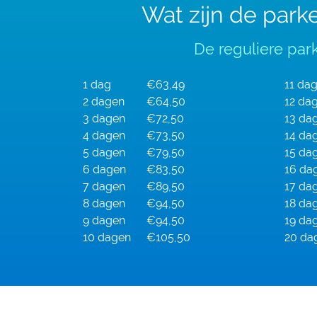
Wat zijn de park
De reguliere park
1 dag
€63,49
11 da
2 dagen
€64,50
12 da
3 dagen
€72,50
13 da
4 dagen
€73,50
14 da
5 dagen
€79,50
15 da
6 dagen
€83,50
16 da
7 dagen
€89,50
17 da
8 dagen
€94,50
18 da
9 dagen
€94,50
19 da
10 dagen
€105,50
20 da