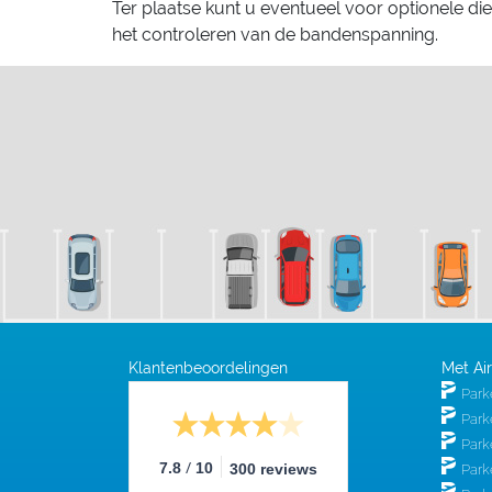
Ter plaatse kunt u eventueel voor optionele di
het controleren van de bandenspanning.
Klantenbeoordelingen
Met Ai
Park
Park
Park
/
7.8
10
300 reviews
Park