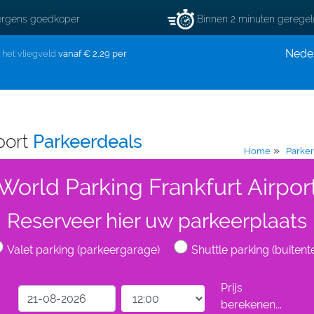
rgens goedkoper
Binnen 2 minuten gerege
Nede
j het vliegveld
vanaf € 2,29 per
port
Parkeerdeals
»
Home
Parker
World Parking Frankfurt Airpor
Reserveer hier uw parkeerplaats
Valet parking (parkeergarage)
Shuttle parking (buitente
Prijs
berekenen...