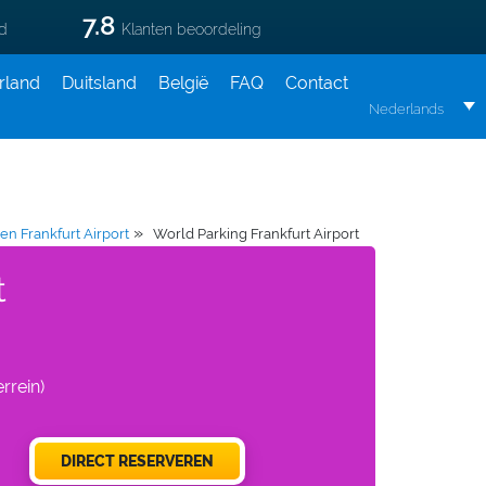
7.8
ld
Klanten beoordeling
rland
Duitsland
België
FAQ
Contact
Nederlands
»
en Frankfurt Airport
World Parking Frankfurt Airport
t
rrein)
DIRECT RESERVEREN