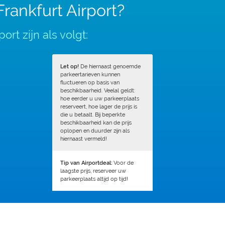
rankfurt Airport?
rt zijn als volgt:
Let op!
De hiernaast genoemde
parkeertarieven kunnen
fluctueren op basis van
beschikbaarheid. Veelal geldt:
hoe eerder u uw parkeerplaats
reserveert, hoe lager de prijs is
die u betaalt. Bij beperkte
beschikbaarheid kan de prijs
oplopen en duurder zijn als
hiernaast vermeld!
Tip van Airportdeal:
Voor de
laagste prijs, reserveer uw
parkeerplaats altijd op tijd!