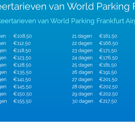
eertarieven van World Parking F
eertarieven van World Parking Frankfurt Airpo
gen
€108,50
21 dagen
€161,50
gen
€112,50
22 dagen
€166,50
gen
€118,50
23 dagen
€171,50
gen
€123,50
24 dagen
€176,50
gen
€128,50
25 dagen
€181,50
gen
€135,50
26 dagen
€191,50
gen
€141,50
27 dagen
€201,50
gen
€145,50
28 dagen
€202,50
gen
€150,50
29 dagen
€202,50
gen
€155,50
30 dagen
€217,50