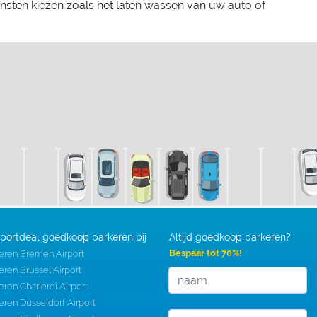
ensten kiezen zoals het laten wassen van uw auto of
rportdeal goedkoop parkeren bij
Altijd goedkoop parkeren?
Bespaar tot 70%!
eren Bremen Airport
eren Brussel Airport
eren Charleroi Airport
eren Düsseldorf Airport