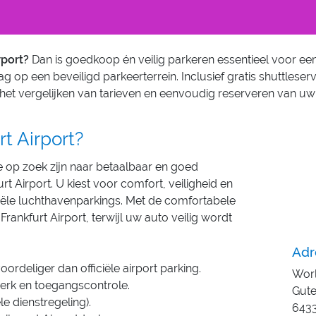
rport?
Dan is goedkoop én veilig parkeren essentieel voor een 
ag op een beveiligd parkeerterrein. Inclusief gratis shuttlese
j het vergelijken van tarieven en eenvoudig reserveren van uw 
t Airport?
ie op zoek zijn naar betaalbaar en goed
t Airport. U kiest voor comfort, veiligheid en
iële luchthavenparkings. Met de comfortabele
 Frankfurt Airport, terwijl uw auto veilig wordt
Adr
ordeliger dan officiële airport parking.
Worl
erk en toegangscontrole.
Gute
le dienstregeling).
6433