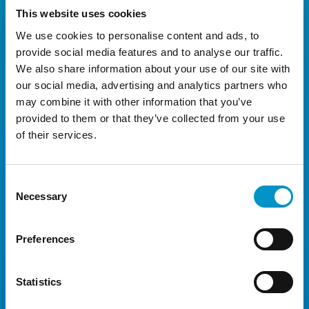
Parking Airea Keulen?
This website uses cookies
We use cookies to personalise content and ads, to
De reguliere parkeertarieven van
provide social media features and to analyse our traffic.
Parking Airea Keulen zijn als volgt:
We also share information about your use of our site with
our social media, advertising and analytics partners who
may combine it with other information that you’ve
1 Dag
€ 49,00
provided to them or that they’ve collected from your use
2 Dagen
€ 54,00
of their services.
3 Dagen
€ 59,00
4 Dagen
€ 61,00
Consent
Necessary
Selection
5 Dagen
€ 64,00
6 Dagen
€ 66,00
Preferences
7 Dagen
€ 66,00
Statistics
8 Dagen
€ 66,00
9 Dagen
€ 74,00