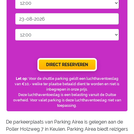
DIRECT RESERVEREN
Let op:
Voor de shuttle parking geldt een luchthaventoeslag
van €10,- welke ter plaatse betaald dient te worden en niet is
inbegrepen in onze prijs.
Deze luchthaventoeslag is een belasting vanuit de Duitse
overheid. Voor valet parking is deze luchthaventoeslag niet van
toepassing.
De parkeerplaats van Parking Airea is gelegen aan de
Poller Holzweg 7 in Keulen. Parking Airea biedt reizigers