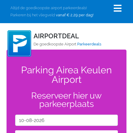
Altijd de goedkoopste airport parkeerdeals!
Parkeren bij het vliegveld
vanaf € 2,29 per dag!
AIRPORTDEAL
De goedkoopste Airport
Parkeerdeals
Parking Airea Keulen
Airport
Reserveer hier uw
parkeerplaats