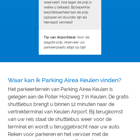
reserveert, hoe lager de prijs is
welke u betaald. Bij beperkte
beschikbaarheid kan de prijs
oplopen en duurder zijn als
hiernaast vermeld!
Tip van Airportdeal:
Voor de
laagste prijs, reserveer uw
parkeerplaats altijd op tijd!
Waar kan ik Parking Airea Keulen vinden?
Het parkeerterrein van Parking Airea Keulen is
gelegen aan de Poller Holzweg 7 in Keulen. De gratis
shuttlebus brengt u binnen 12 minuten naar de
vertrekterminal van Keulen Airport. Bij terugkomst
van uw reis staat de shuttlebus weer voor de
terminal en wordt u teruggebracht naar uw auto.
Reken voor parkeren en het vervoer met de