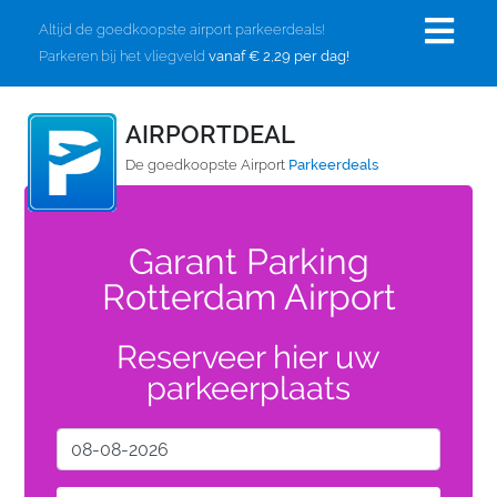
Altijd de goedkoopste airport parkeerdeals!
Parkeren bij het vliegveld
vanaf € 2,29 per dag!
AIRPORTDEAL
De goedkoopste Airport
Parkeerdeals
Garant Parking
Rotterdam Airport
Reserveer hier uw
parkeerplaats