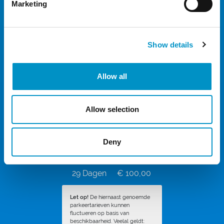
Marketing
20 Dagen
€ 80,00
21 Dagen
€ 80,00
22 Dagen
€ 80,00
Show details
23 Dagen
€ 90,00
Allow all
24 Dagen
€ 90,00
25 Dagen
€ 90,00
Allow selection
26 Dagen
€ 90,00
27 Dagen
€ 100,00
Deny
28 Dagen
€ 100,00
29 Dagen
€ 100,00
Let op!
De hiernaast genoemde
parkeertarieven kunnen
fluctueren op basis van
beschikbaarheid. Veelal geldt: