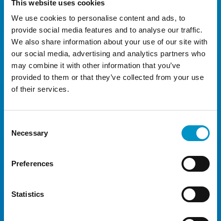
This website uses cookies
8 Dagen
€ 44,99
We use cookies to personalise content and ads, to
9 Dagen
€ 50,00
provide social media features and to analyse our traffic.
We also share information about your use of our site with
10 Dagen
€ 50,00
our social media, advertising and analytics partners who
11 Dagen
€ 55,00
may combine it with other information that you’ve
provided to them or that they’ve collected from your use
12 Dagen
€ 65,00
of their services.
13 Dagen
€ 65,00
14 Dagen
€ 65,00
Consent
Necessary
Selection
15 Dagen
€ 70,00
16 Dagen
€ 70,00
Preferences
17 Dagen
€ 70,00
18 Dagen
€ 70,00
Statistics
19 Dagen
€ 80,00