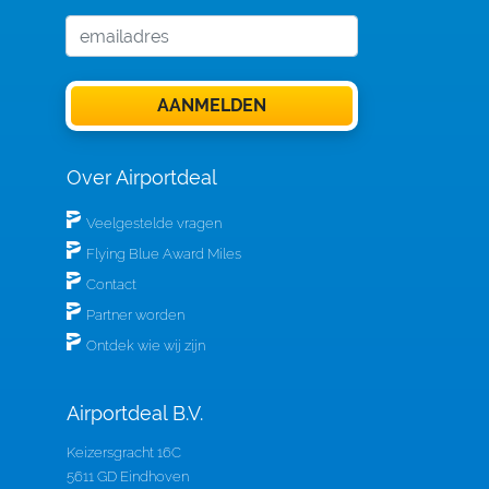
Over Airportdeal
Veelgestelde vragen
Flying Blue Award Miles
Contact
Partner worden
Ontdek wie wij zijn
Airportdeal B.V.
Keizersgracht 16C
5611 GD Eindhoven