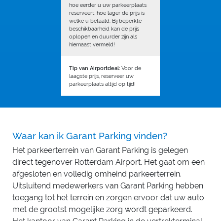
hoe eerder u uw parkeerplaats
reserveert, hoe lager de prijs is
welke u betaald. Bij beperkte
beschikbaarheid kan de prijs
oplopen en duurder zijn als
hiernaast vermeld!
Tip van Airportdeal:
Voor de
laagste prijs, reserveer uw
parkeerplaats altijd op tijd!
Waar kan ik Garant Parking vinden?
Het parkeerterrein van Garant Parking is gelegen
direct tegenover Rotterdam Airport. Het gaat om een
afgesloten en volledig omheind parkeerterrein.
Uitsluitend medewerkers van Garant Parking hebben
toegang tot het terrein en zorgen ervoor dat uw auto
met de grootst mogelijke zorg wordt geparkeerd.