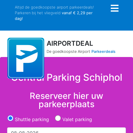
Altijd de goedkoopste airport parkeerdeals!
Parkeren bij het vliegveld
vanaf € 2,29 per
dag!
AIRPORTDEAL
De goedkoopste Airport
Parkeerdeals
Central Parking Schiphol
Reserveer hier uw
parkeerplaats
Shuttle parking
Valet parking