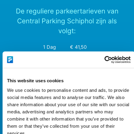
De reguliere parkeertarieven van
Central Parking Schiphol zijn als
volgt:
1 Dag
€ 41,50
2 Dagen
€ 46,50
3 Dagen
€ 51,50
4 Dagen
€ 56,50
This website uses cookies
We use cookies to personalise content and ads, to provide
5 Dagen
€ 61,50
social media features and to analyse our traffic. We also
6 Dagen
€ 66,50
share information about your use of our site with our social
media, advertising and analytics partners who may
7 Dagen
€ 71,50
combine it with other information that you’ve provided to
8 Dagen
€ 74,50
them or that they’ve collected from your use of their
services.