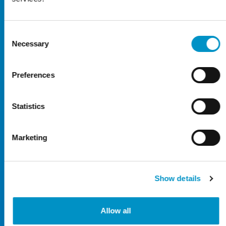
9 Dagen
€ 79,50
10 Dagen
€ 84,50
Consent
11 Dagen
€ 89,50
Necessary
Selection
12 Dagen
€ 94,50
Preferences
13 Dagen
€ 99,50
14 Dagen
€ 104,50
Statistics
15 Dagen
€ 109,50
16 Dagen
€ 114,50
Marketing
17 Dagen
€ 119,50
18 Dagen
€ 124,50
Show details
19 Dagen
€ 129,50
20 Dagen
€ 134,50
Allow all