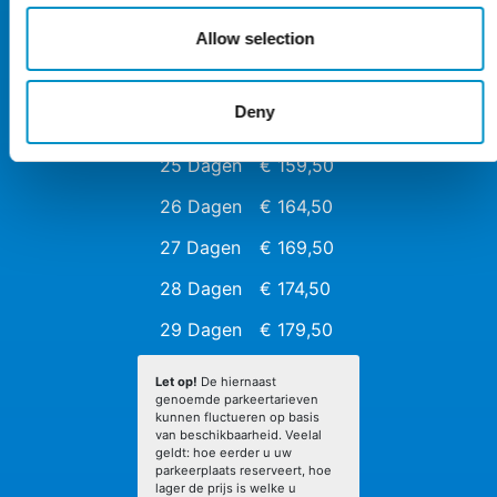
21 Dagen
€ 139,50
Allow selection
22 Dagen
€ 144,50
23 Dagen
€ 149,50
Deny
24 Dagen
€ 154,50
25 Dagen
€ 159,50
26 Dagen
€ 164,50
27 Dagen
€ 169,50
28 Dagen
€ 174,50
29 Dagen
€ 179,50
Let op!
De hiernaast
genoemde parkeertarieven
kunnen fluctueren op basis
van beschikbaarheid. Veelal
geldt: hoe eerder u uw
parkeerplaats reserveert, hoe
lager de prijs is welke u