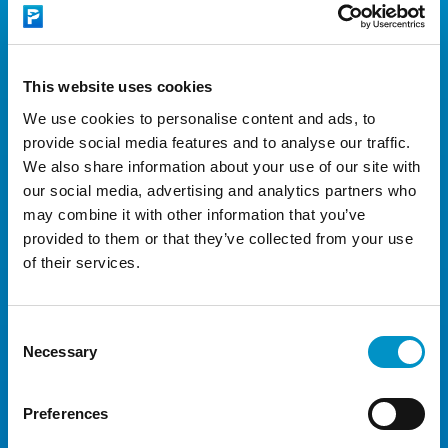
8 dagen
€153,00
9 dagen
€158,00
This website uses cookies
10 dagen
€163,00
We use cookies to personalise content and ads, to
11 dagen
€168,00
provide social media features and to analyse our traffic.
We also share information about your use of our site with
12 dagen
€173,00
our social media, advertising and analytics partners who
13 dagen
€178,00
may combine it with other information that you’ve
provided to them or that they’ve collected from your use
14 dagen
€183,00
of their services.
15 dagen
€188,00
16 dagen
€203,00
Consent
Necessary
Selection
17 dagen
€218,00
18 dagen
€228,00
Preferences
19 dagen
€243,00