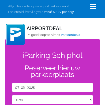
Altijd de goedkoopste airport parkeerdeals!
Parkeren bij het vliegveld
vanaf € 2,29 per dag!
AIRPORTDEAL
De goedkoopste Airport
Parkeerdeals
iParking Schiphol
Reserveer hier uw
parkeerplaats