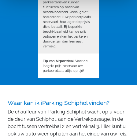
parkeertarieven kunnen
fluctueren op basis van
beschikbaarheid. Veelal geldt:
hoe eerder u uw parkeerplaats
reserveert, hoe lager de prijs is
die u betaalt. Bij beperkte
beschikbaarheid kan de prijs
oplopen en kan het parkeren
duurder zijn dan hiernaast
vermeld!
Tip van Airportdeal:
Voor de
laagste prijs, reserveer uw
parkeerplaats altijd op tijd!
Waar kan ik iParking Schiphol vinden?
De chauffeur van iParking Schiphol wacht op u voor
de deur van Schiphol, aan de Vertrekpassage, in de
bocht tussen vertrekhal 2 en vertrekhal 3. Hier kunt u
ook uw auto weer ophalen aan het einde van uw reis.