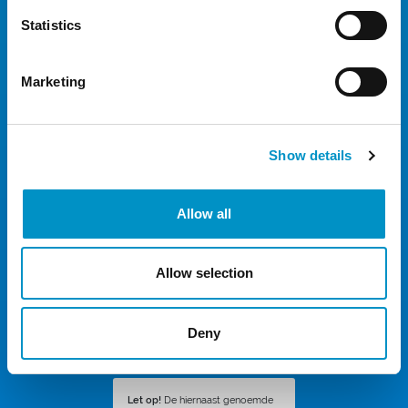
20 dagen
€258,00
Statistics
21 dagen
€273,00
Marketing
22 dagen
€288,00
23 dagen
€303,00
24 dagen
€318,00
Show details
25 dagen
€333,00
Allow all
26 dagen
€348,00
27 dagen
€363,00
Allow selection
28 dagen
€378,00
29 dagen
€393,00
Deny
30 dagen
€408,00
Let op!
De hiernaast genoemde