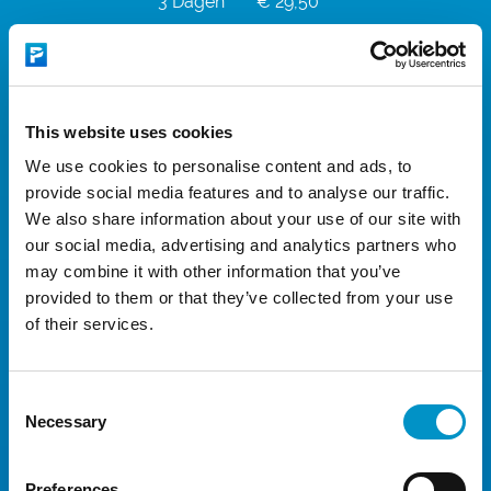
3 Dagen
€ 29,50
4 Dagen
€ 35,50
5 Dagen
€ 38,50
6 Dagen
€ 41,95
This website uses cookies
7 Dagen
€ 43,50
We use cookies to personalise content and ads, to
provide social media features and to analyse our traffic.
8 Dagen
€ 49,00
We also share information about your use of our site with
9 Dagen
€ 53,50
our social media, advertising and analytics partners who
may combine it with other information that you’ve
10 Dagen
€ 57,00
provided to them or that they’ve collected from your use
of their services.
11 Dagen
€ 62,00
12 Dagen
€ 65,50
Consent
13 Dagen
€ 69,00
Necessary
Selection
14 Dagen
€ 74,50
15 Dagen
€ 79,50
Preferences