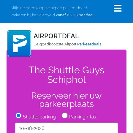
Altijd de goedkoopste airport parkeerdeals!
Parkeren bij het vliegveld
vanaf € 2,29 per dag!
AIRPORTDEAL
De goedkoopste Airport
Parkeerdeals
The Shuttle Guys
Schiphol
Reserveer hier uw
parkeerplaats
Shuttle parking
Parking + taxi