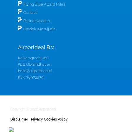
Flying Blue Award Miles
Contact
Partner worden
Ontdek wie wij zijn
Airportdeal B.V.
Keizersgracht 16C
5611 GD Eindhoven
hello@airportdeal.nl
KvK: 76972879
Copyright © 2026 Airportdeal
Disclaimer
Privacy Cookies Policy