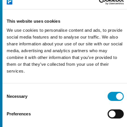
De reguliere parkeertarieven van
Official Parking P3 Weeze zijn als
This website uses cookies
volgt:
We use cookies to personalise content and ads, to provide
social media features and to analyse our traffic. We also
1 dag
€34,50
share information about your use of our site with our social
2 dagen
€50,50
media, advertising and analytics partners who may
combine it with other information that you’ve provided to
3 dagen
€67,50
them or that they’ve collected from your use of their
services.
4 dagen
€82,50
5 dagen
€86,50
Consent
6 dagen
€86,50
Necessary
Selection
7 dagen
€86,50
8 dagen
€101,50
Preferences
9 dagen
€106,50