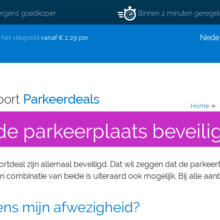
rgens goedkoper
Binnen 2 minuten gerege
Nede
j het vliegveld
vanaf € 2,29 per
port
Parkeerdeals
»
Home
 de parkeerplaats beveili
tdeal zijn allemaal beveiligd. Dat wil zeggen dat de parkeer
 combinatie van beide is uiteraard ook mogelijk. Bij alle aan
dens mijn afwezigheid?