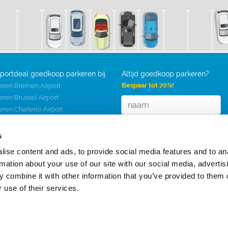
rportdeal goedkoop parkeren bij
Altijd goedkoop parkeren?
Bespaar tot 70%!
eren Bremen Airport
eren Brussel Airport
eren Charleroi Airport
eren Düsseldorf Airport
eren Eindhoven Airport
s
eren Frankfurt Airport
ise content and ads, to provide social media features and to an
eren Groningen Airport
rmation about your use of our site with our social media, advertis
eren Hahn Airport
 combine it with other information that you’ve provided to them o
eren Hamburg Airport
 use of their services.
eren Keulen Airport
eren Rotterdam Airport
eren Schiphol
eren Weeze Airport