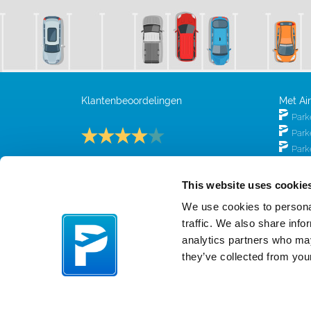
Klantenbeoordelingen
Met Ai
Park
Park
Park
Park
/
7.8
10
300 reviews
Park
This website uses cookie
Park
We use cookies to personal
Park
traffic. We also share info
Park
analytics partners who may
Park
they’ve collected from your
Park
Park
Park
Park