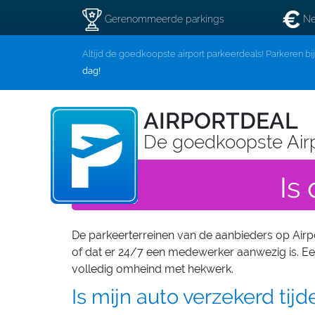
Gerenommeerde parkings
Ne
Altijd de goedkoopste airport parkeerdeals! Parkeren bi
dag!
AIRPORTDEAL
De goedkoopste Air
Is
De parkeerterreinen van de aanbieders op Airpor
of dat er 24/7 een medewerker aanwezig is. Een
volledig omheind met hekwerk.
Is mijn auto verzekerd tij