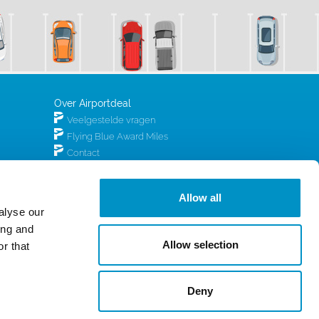
Over Airportdeal
Veelgestelde vragen
Flying Blue Award Miles
Contact
Partner worden
Ontdek wie wij zijn
Allow all
Airportdeal B.V.
alyse our
Keizersgracht 16C
ing and
5611 GD Eindhoven
Allow selection
r that
hello@airportdeal.nl
KvK: 76972879
Deny