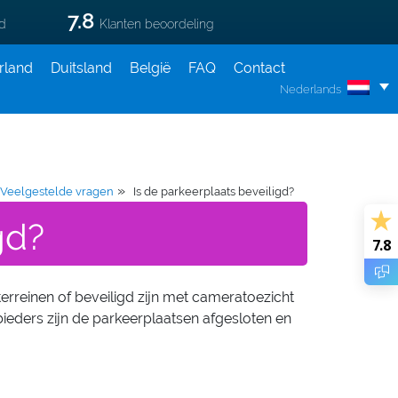
7.8
ld
Klanten beoordeling
rland
Duitsland
België
FAQ
Contact
Nederlands
»
Veelgestelde vragen
Is de parkeerplaats beveiligd?
gd?
7.8
terreinen of beveiligd zijn met cameratoezicht
bieders zijn de parkeerplaatsen afgesloten en