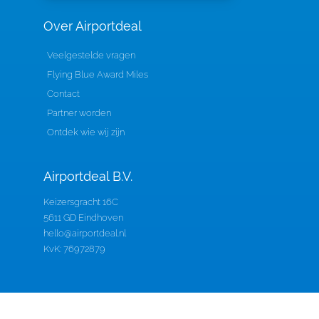
Over Airportdeal
Veelgestelde vragen
Flying Blue Award Miles
Contact
Partner worden
Ontdek wie wij zijn
Airportdeal B.V.
Keizersgracht 16C
5611 GD Eindhoven
hello@airportdeal.nl
KvK: 76972879