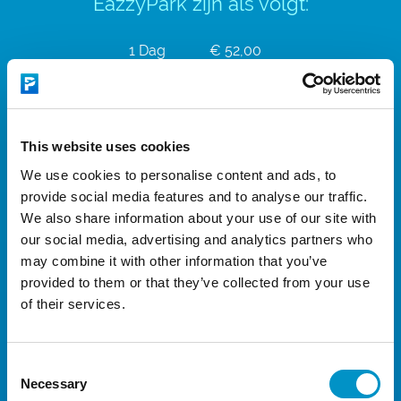
EazzyPark zijn als volgt:
1 Dag
€ 52,00
2 Dagen
€ 52,00
3 Dagen
€ 52,50
This website uses cookies
4 Dagen
€ 52,50
We use cookies to personalise content and ads, to
5 Dagen
€ 56,50
provide social media features and to analyse our traffic.
6 Dagen
€ 59,00
We also share information about your use of our site with
our social media, advertising and analytics partners who
7 Dagen
€ 63,00
may combine it with other information that you’ve
8 Dagen
€ 66,00
provided to them or that they’ve collected from your use
of their services.
9 Dagen
€ 69,50
10 Dagen
€ 75,00
Consent
11 Dagen
€ 78,50
Necessary
Selection