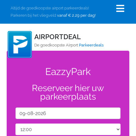
Altijd de goedkoopste airport parkeerdeals!
Parkeren bij het vliegveld
vanaf € 2,29 per dag!
AIRPORTDEAL
De goedkoopste Airport
Parkeerdeals
EazzyPark
Reserveer hier uw
parkeerplaats